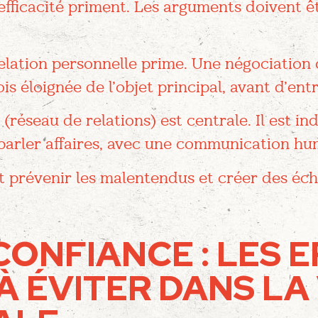
 l’efficacité priment. Les arguments doivent ê
 relation personnelle prime. Une négociati
is éloignée de l’objet principal, avant d’ent
(réseau de relations) est centrale. Il est i
arler affaires, avec une communication hu
prévenir les malentendus et créer des écha
CONFIANCE : LES 
À ÉVITER DANS LA