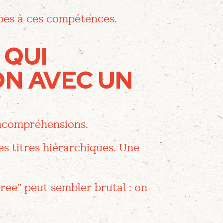
ipes à ces compétences.
 QUI
N AVEC UN
incompréhensions.
des titres hiérarchiques. Une
agree” peut sembler brutal : on