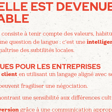
ELLE EST DEVENU
ABLE
consiste à tenir compte des valeurs, habitu
une question de langue : c’est une
intellige
maîtrise des subtilités locales.
UES POUR LES ENTREPRISES
 client
en utilisant un langage aligné avec s
peuvent fragiliser une négociation.
ntrant une sensibilité aux différences cult
version
grâce à une communication appropr