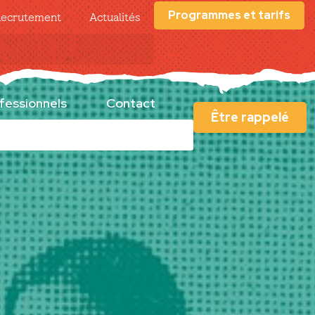
Programmes et tarifs
ecrutement
Actualités
fessionnels
Contact
Être rappelé