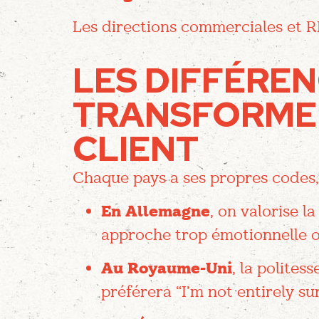
Les directions commerciales et R
LES DIFFÉREN
TRANSFORMEN
CLIENT
Chaque pays a ses propres codes,
En Allemagne
, on valorise l
approche trop émotionnelle o
Au Royaume-Uni
, la polites
préférera “I’m not entirely sur