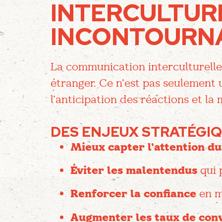
INTERCULTUR
INCONTOURN
La communication interculturelle 
étranger. Ce n’est pas seulement 
l’anticipation des réactions et la 
DES ENJEUX STRATÉGIQ
Mieux capter l’attention du
Éviter les malentendus
qui 
Renforcer la confiance
en mo
Augmenter les taux de con