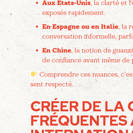
Aux États-Unis
, la clarté et
exposés rapidement.
En Espagne ou en Italie
, la
conversation informelle, parfo
En Chine
, la notion de
guanxi
de confiance avant même de p
Comprendre ces nuances, c’est 
sent respecté.
CRÉER DE LA 
FRÉQUENTES 