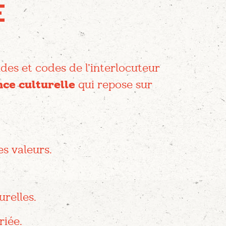
E
des et codes de l’interlocuteur
nce culturelle
qui repose sur
es valeurs.
urelles.
iée.