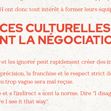
H ont donc tout intérêt à former leurs équ
CES CULTURELLES
T LA NÉGOCIATIO
 et les ignorer peut rapidement créer des 
a précision, la franchise et le respect strict 
u trop vague sera mal reçue.
se et « l’indirect » sont la norme. Dire “I dis
e I see it that way.”