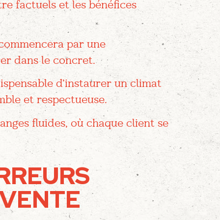
tre factuels et les bénéfices
on commencera par une
rer dans le concret.
ndispensable d’instaurer un climat
mble et respectueuse.
nges fluides, où chaque client se
ERREURS
 VENTE