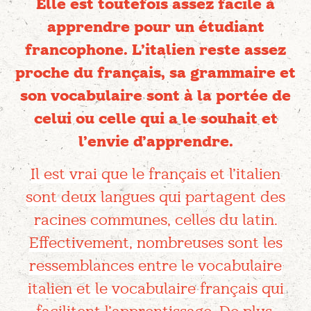
Elle est toutefois assez facile à
apprendre pour un étudiant
francophone. L’italien reste assez
proche du français, sa grammaire et
son vocabulaire sont à la portée de
celui ou celle qui a le souhait et
l’envie d’apprendre.
Il est vrai que le français et l’italien
sont deux langues qui partagent des
racines communes, celles du latin.
Effectivement, nombreuses sont les
ressemblances entre le vocabulaire
italien et le vocabulaire français qui