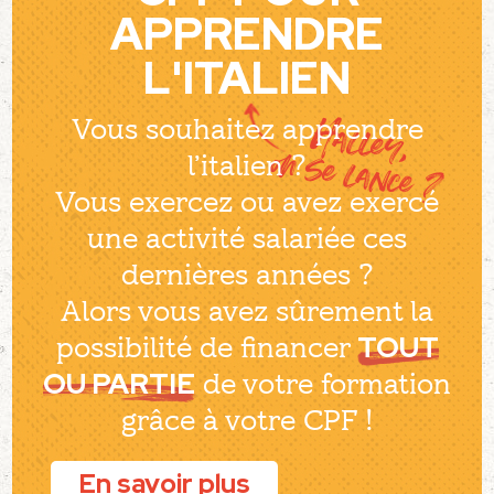
APPRENDRE
L'ITALIEN​
Vous souhaitez apprendre
Halley,
l’italien ?
on se lance ?
Vous exercez ou avez exercé
une activité salariée ces
dernières années ?
Alors vous avez sûrement la
TOUT
possibilité de financer
OU PARTIE
de votre formation
grâce à votre CPF !
En savoir plus