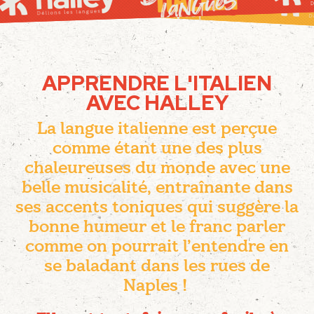
APPRENDRE L'ITALIEN
AVEC HALLEY
La langue italienne est perçue
comme étant une des plus
chaleureuses du monde avec une
belle musicalité, entraînante dans
ses accents toniques qui suggère la
bonne humeur et le franc parler
comme on pourrait l’entendre en
se baladant dans les rues de
Naples !