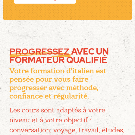
PROGRESSEZ
AVEC UN
FORMATEUR QUALIFIÉ
Votre formation d’italien est
pensée pour vous faire
progresser avec méthode,
confiance et régularité.
Les cours sont adaptés à votre
niveau et à votre objectif :
conversation, voyage, travail, études,