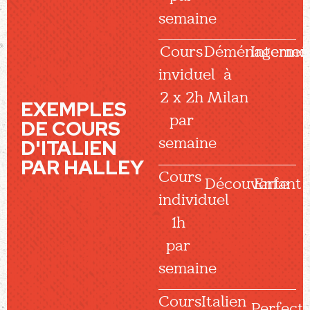
semaine
Cours
Déménagemen
Intermé
inviduel
à
2 x 2h
Milan
EXEMPLES
par
DE COURS
semaine
D'ITALIEN
PAR HALLEY
Cours
Découverte
Enfant
individuel
1h
par
semaine
Cours
Italien
Perfect