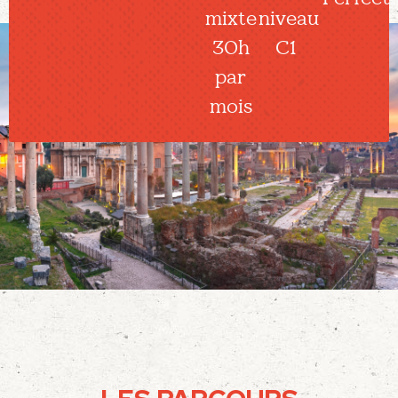
mixte
niveau
30h
C1
par
mois