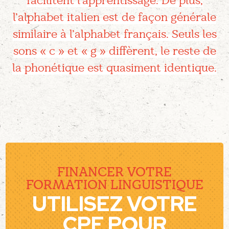
facilitent l’apprentissage. De plus,
l’alphabet italien est de façon générale
similaire à l’alphabet français. Seuls les
sons « c » et « g » diffèrent, le reste de
la phonétique est quasiment identique.
FINANCER VOTRE
FORMATION LINGUISTIQUE​
UTILISEZ VOTRE
CPF POUR