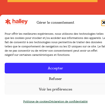
Gérer le consentement
Pour offrir les meilleures expériences, nous utilisons des technologies telles
que les cookies pour stocker et/ou accéder aux informations des appareils. L
fait de consentir à ces technologies nous permettra de traiter des données
telles que le comportement de navigation ou les ID uniques sur ce site. Le fai
de ne pas consentir ou de retirer son consentement peut avoir un effet
négatif sur certaines caractéristiques et fonctions.
Accepter
Refuser
Voir les préférences
Politique de cookies
Déclaration de confidentialité