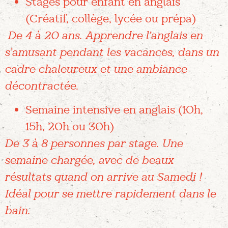
Stages pour enfant en anglais
(Créatif, collège, lycée ou prépa)
De 4 à 20 ans. Apprendre l’anglais en
s’amusant pendant les vacances, dans un
cadre chaleureux et une ambiance
décontractée.
Semaine intensive en anglais (10h,
15h, 20h ou 30h)
De 3 à 8 personnes par stage. Une
semaine chargée, avec de beaux
résultats quand on arrive au Samedi !
Idéal pour se mettre rapidement dans le
bain.