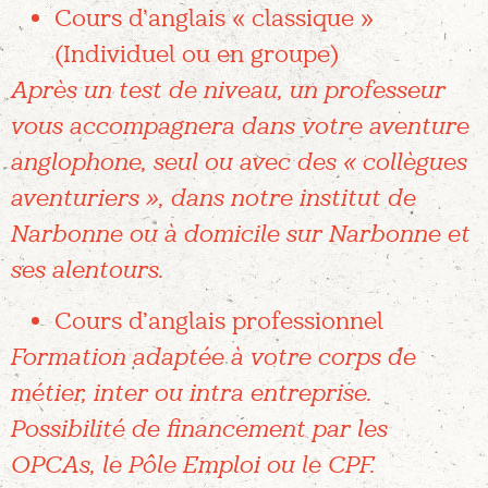
Cours d’anglais « classique »
(Individuel ou en groupe)
Après un test de niveau, un professeur
vous accompagnera dans votre aventure
anglophone, seul ou avec des « collègues
aventuriers », dans notre institut de
Narbonne ou à domicile sur Narbonne et
ses alentours.
Cours d’anglais professionnel
Formation adaptée à votre corps de
métier, inter ou intra entreprise.
Possibilité de financement par les
OPCAs, le Pôle Emploi ou le CPF.