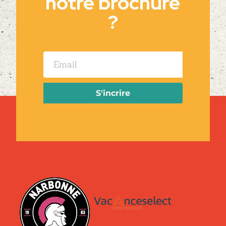
notre brochure
?
S'incrire
Alternative: