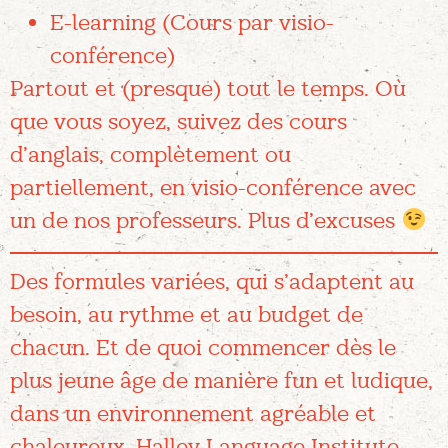
E-learning (Cours par visio-
conférence)
Partout et (presque) tout le temps. Où
que vous soyez, suivez des cours
d’anglais, complètement ou
partiellement, en visio-conférence avec
un de nos professeurs. Plus d’excuses
Des formules variées, qui s’adaptent au
besoin, au rythme et au budget de
chacun. Et de quoi commencer dès le
plus jeune âge de manière fun et ludique,
dans un environnement agréable et
chaleureux. Halley Language Institute