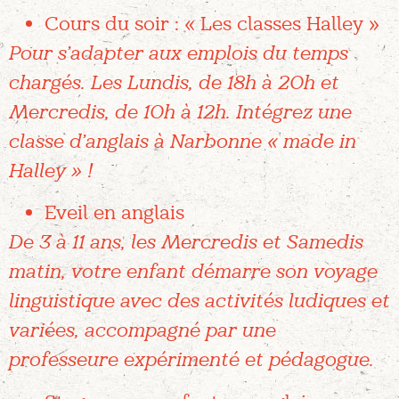
Cours du soir : « Les classes Halley »
Pour s’adapter aux emplois du temps
chargés. Les Lundis, de 18h à 20h et
Mercredis, de 10h à 12h. Intégrez une
classe d’anglais à Narbonne « made in
Halley » !
Eveil en anglais
De 3 à 11 ans, les Mercredis et Samedis
matin, votre enfant démarre son voyage
linguistique avec des activités ludiques et
variées, accompagné par une
professeure expérimenté et pédagogue.