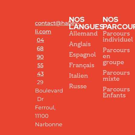
NOS
NOS
contact@halley-
LANGUES
PARCOU
li.com
Allemand
Parcours
individuel
04
Anglais
68
Parcours
Espagnol
en
90
groupe
Français
55
Parcours
43
Italien
mixte
29
Russe
Parcours
Boulevard
Enfants
Dr
Ferroul,
Parcours individuel
Parcours en groupe
Parcours mixte
Parcours Enfants
11100
Narbonne