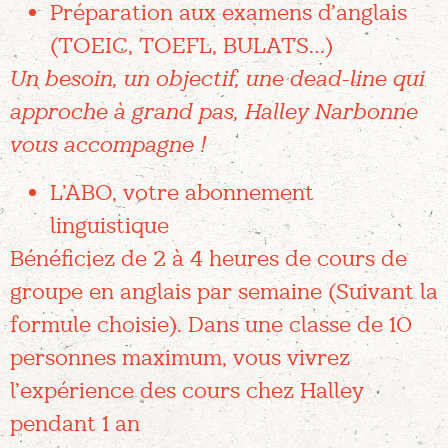
Préparation aux examens d’anglais
(TOEIC, TOEFL, BULATS…)
Un besoin, un objectif, une dead-line qui
approche à grand pas, Halley Narbonne
vous accompagne !
L’ABO, votre abonnement
linguistique
Bénéficiez de 2 à 4 heures de cours de
groupe en anglais par semaine (Suivant la
formule choisie). Dans une classe de 10
personnes maximum, vous vivrez
l’expérience des cours chez Halley
pendant 1 an