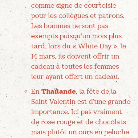
comme signe de courtoisie
pour les collègues et patrons.
Les hommes ne sont pas
exempts puisqu’un mois plus
tard, lors du « White Day », le
14 mars, ils doivent offrir un
cadeau à toutes les femmes
leur ayant offert un cadeau.
En
Thaïlande
, la fête de la
Saint Valentin est d’une grande
importance. Ici pas vraiment
de rose rouge et de chocolats
mais plutôt un ours en peluche.