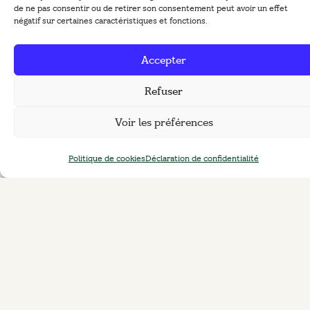
de ne pas consentir ou de retirer son consentement peut avoir un effet
négatif sur certaines caractéristiques et fonctions.
https://www.femmexpat.com/les-
billets-dhumeur/saint-valentin-11-pays-
Accepter
taimer-jusquau-bout-
Refuser
monde/
https://blog.remitly.com/fr/mode-
de-vie-et-culture/la-saint-valentin-
Voir les préférences
dans-le-monde-6-traditions-
Politique de cookies
Déclaration de confidentialité
surprenantes/
Vous souhaitez
recevoir