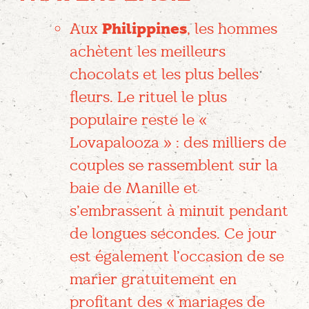
Aux
Philippines
, les hommes
achètent les meilleurs
chocolats et les plus belles
fleurs. Le rituel le plus
populaire reste le «
Lovapalooza » : des milliers de
couples se rassemblent sur la
baie de Manille et
s’embrassent à minuit pendant
de longues secondes. Ce jour
est également l’occasion de se
marier gratuitement en
profitant des « mariages de