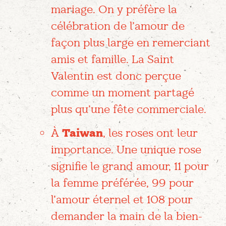
mariage. On y préfère la
célébration de l’amour de
façon plus large en remerciant
amis et famille. La Saint
Valentin est donc perçue
comme un moment partagé
plus qu’une fête commerciale.
À
Taiwan
, les roses ont leur
importance. Une unique rose
signifie le grand amour, 11 pour
la femme préférée, 99 pour
l’amour éternel et 108 pour
demander la main de la bien-