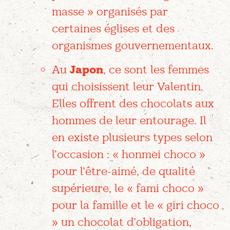
masse » organisés par
certaines églises et des
organismes gouvernementaux.
Au
Japon
, ce sont les femmes
qui choisissent leur Valentin.
Elles offrent des chocolats aux
hommes de leur entourage. Il
en existe plusieurs types selon
l’occasion : « honmei choco »
pour l’être-aimé, de qualité
supérieure, le « fami choco »
pour la famille et le « giri choco
» un chocolat d’obligation,