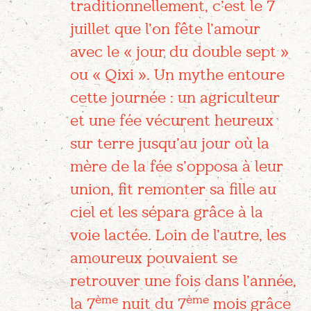
traditionnellement, c’est le 7
juillet que l’on fête l’amour
avec le « jour du double sept »
ou « Qixi ». Un mythe entoure
cette journée : un agriculteur
et une fée vécurent heureux
sur terre jusqu’au jour où la
mère de la fée s’opposa à leur
union, fit remonter sa fille au
ciel et les sépara grâce à la
voie lactée. Loin de l’autre, les
amoureux pouvaient se
retrouver une fois dans l’année,
ème
ème
la 7
nuit du 7
mois grâce