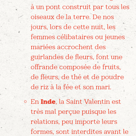
à un pont construit par tous les
oiseaux de la terre. De nos
jours, lors de cette nuit, les
femmes célibataires ou jeunes
mariées accrochent des
guirlandes de fleurs, font une
offrande composée de fruits,
de fleurs, de thé et de poudre
de riz à la fée et son mari.
En
Inde
, la Saint Valentin est
très mal perçue puisque les
relations, peu importe leurs
formes, sont interdites avant le