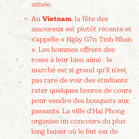
aimée.
Au
Vietnam
, la fête des
amoureux est plutôt récente et
s’appelle « Ngày G?n Tinh Nhan
». Les hommes offrent des
roses à leur bien aimé : le
marché est si grand qu’il n’est
pas rare de voir des étudiants
rater quelques heures de cours
pour vendre des bouquets aux
passants. La ville d’Hai Phong
organise un concours du plus
long baiser où le but est de