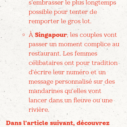
s’embrasser le plus longtemps
possible pour tenter de
remporter le gros lot.
À
Singapour
, les couples vont
passer un moment complice au
restaurant. Les femmes
célibataires ont pour tradition
d’écrire leur numéro et un
message personnalisé sur des
mandarines qu’elles vont
lancer dans un fleuve ou une
rivière.
Dans l’article suivant, découvrez