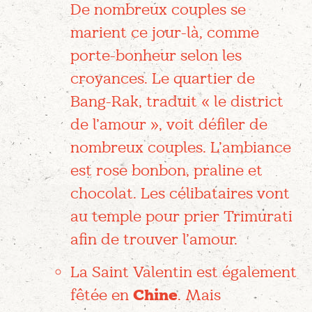
De nombreux couples se
marient ce jour-là, comme
porte-bonheur selon les
croyances. Le quartier de
Bang-Rak, traduit « le district
de l’amour », voit défiler de
nombreux couples. L’ambiance
est rose bonbon, praline et
chocolat. Les célibataires vont
au temple pour prier Trimurati
afin de trouver l’amour.
La Saint Valentin est également
fêtée en
Chine
. Mais