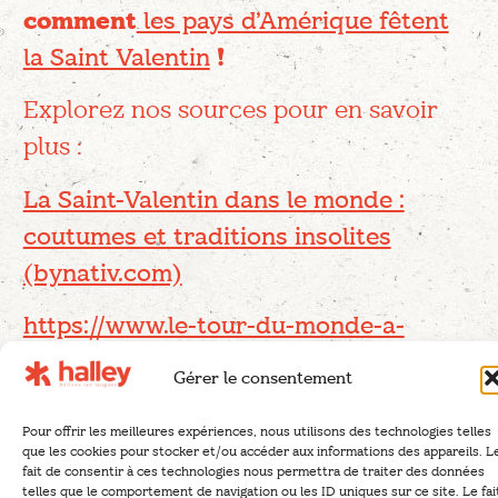
comment
les pays d’Amérique fêtent
la Saint Valentin
!
Explorez nos sources pour en savoir
plus :
La Saint-Valentin dans le monde :
coutumes et traditions insolites
(bynativ.com)
https://www.le-tour-du-monde-a-
80cm.com/la-saint-valentin-autour-du-
Gérer le consentement
monde
Pour offrir les meilleures expériences, nous utilisons des technologies telles
https://ufe.org/non-classe/la-saint-
que les cookies pour stocker et/ou accéder aux informations des appareils. L
fait de consentir à ces technologies nous permettra de traiter des données
valentin-autour-du-monde
telles que le comportement de navigation ou les ID uniques sur ce site. Le fai