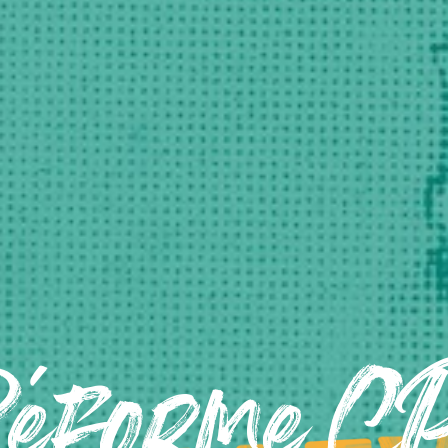
éforme C