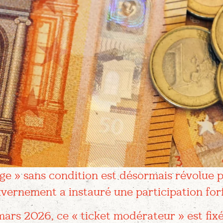
e » sans condition est désormais révolue po
uvernement a instauré une participation forf
ars 2026, ce « ticket modérateur » est fix