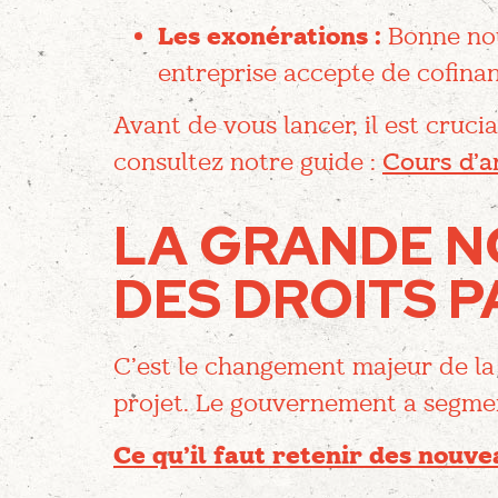
Les exonérations :
Bonne nou
entreprise accepte de cofina
Avant de vous lancer, il est crucia
consultez notre guide :
Cours d’a
LA GRANDE N
DES DROITS 
C’est le changement majeur de la r
projet. Le gouvernement a segment
Ce qu’il faut retenir des nouve