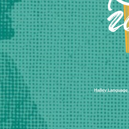
2
Halley Language I