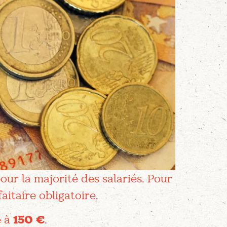
ur la majorité des salariés. Pour
aitaire obligatoire.
é à
150 €
.