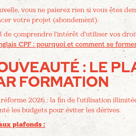
velle, vous ne paierez rien si vous êtes de
ncer votre projet (abondement).
l de comprendre l’intérêt d’utiliser vos droit
nglais CPF : pourquoi et comment se forme
OUVEAUTÉ : LE P
PAR FORMATION
éforme 2026 : la fin de l’utilisation illimit
é les budgets pour éviter les dérives.
aux plafonds :