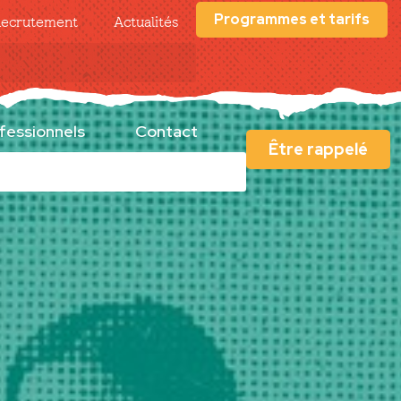
Programmes et tarifs
ecrutement
Actualités
fessionnels
Contact
Être rappelé