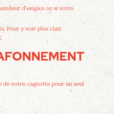
mandeur d’emploi ou si votre
s. Pour y voir plus clair,
r
.
LAFONNEMENT
ée de votre cagnotte pour un seul