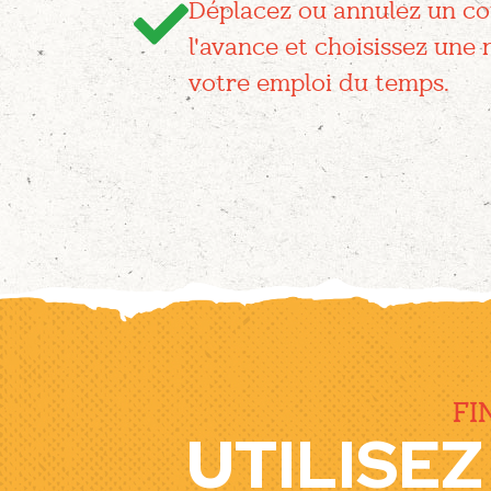
Déplacez ou annulez un co
l'avance et choisissez une
votre emploi du temps.
FI
UTILISE