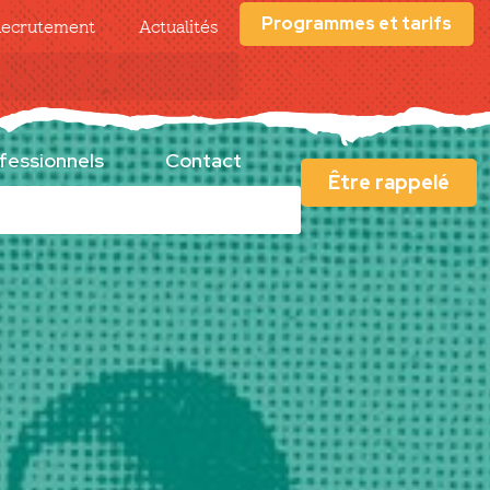
Programmes et tarifs
ecrutement
Actualités
fessionnels
Contact
Être rappelé