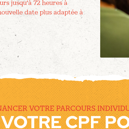
urs jusqu'à 72 heures à
 nouvelle date plus adaptée à
NANCER VOTRE PARCOURS INDIVID
Z VOTRE CPF P