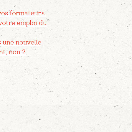
vos formateur.s.
 votre emploi du
s une nouvelle
nt, non ?