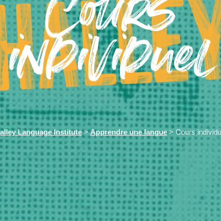
Cours
individuel
alley Language Institute
>
Apprendre une langue
> Cours individu